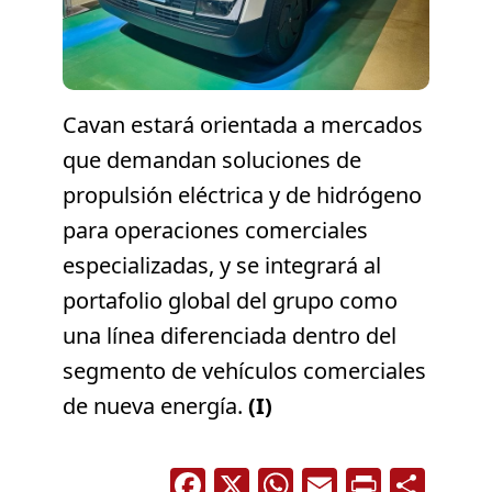
Cavan estará orientada a mercados
que demandan soluciones de
propulsión eléctrica y de hidrógeno
para operaciones comerciales
especializadas, y se integrará al
portafolio global del grupo como
una línea diferenciada dentro del
segmento de vehículos comerciales
de nueva energía.
(I)
Facebook
X
WhatsApp
Email
Print
Com