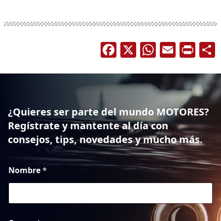
Facebook
X
WhatsA
Email
Pri
¿Quieres ser parte del mundo MOTORES?
Regístrate y mantente al día con
consejos, tips, novedades y mucho más.
Nombre
*