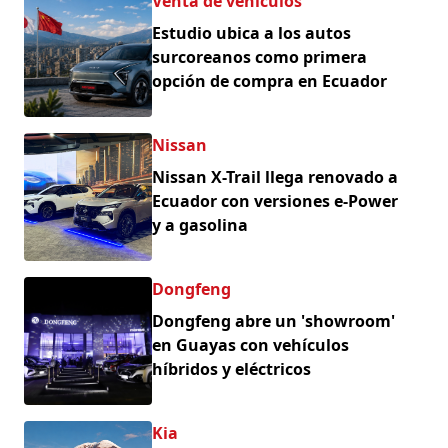
Venta de vehículos
Estudio ubica a los autos
surcoreanos como primera
opción de compra en Ecuador
Nissan
Nissan X-Trail llega renovado a
Ecuador con versiones e-Power
y a gasolina
Dongfeng
Dongfeng abre un 'showroom'
en Guayas con vehículos
híbridos y eléctricos
Kia