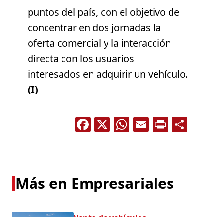
puntos del país, con el objetivo de
concentrar en dos jornadas la
oferta comercial y la interacción
directa con los usuarios
interesados en adquirir un vehículo.
(I)
Facebook
X
WhatsApp
Email
Print
Com
Más en Empresariales