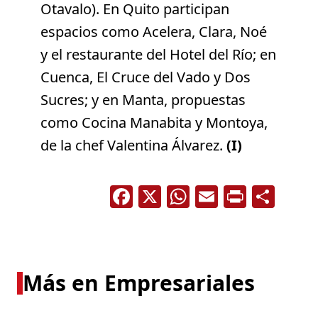
Otavalo). En Quito participan
espacios como Acelera, Clara, Noé
y el restaurante del Hotel del Río; en
Cuenca, El Cruce del Vado y Dos
Sucres; y en Manta, propuestas
como Cocina Manabita y Montoya,
de la chef Valentina Álvarez.
(I)
Facebook
X
WhatsApp
Email
Print
Com
Más en Empresariales